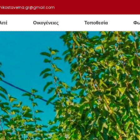
nikostaverna.gr@gmail.com
λιτέ
Οικογένειες
Τοποθεσία
Φω