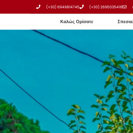
(+30) 6949814745
(+30) 2695035416
Καλώς Ορίσατε
Σπεσια